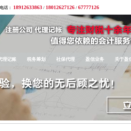
18912633863
18012627126
67777126
询电话：
/
/
代理记账
税务筹划
社保代理
盈信业务
关于盈